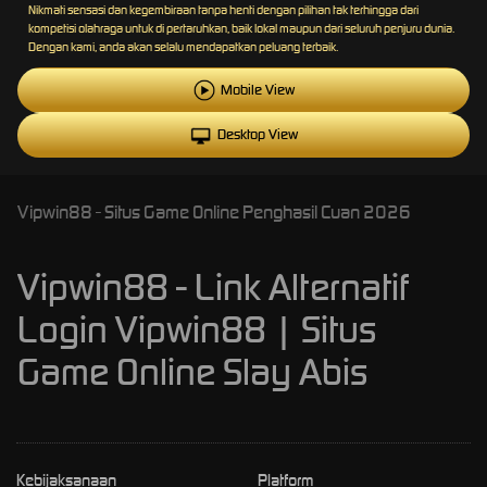
Nikmati sensasi dan kegembiraan tanpa henti dengan pilihan tak terhingga dari
kompetisi olahraga untuk di pertaruhkan, baik lokal maupun dari seluruh penjuru dunia.
Dengan kami, anda akan selalu mendapatkan peluang terbaik.
Mobile View
Desktop View
Vipwin88 - Situs Game Online Penghasil Cuan 2026
Vipwin88 - Link Alternatif
Login Vipwin88 | Situs
Game Online Slay Abis
Kebijaksanaan
Platform