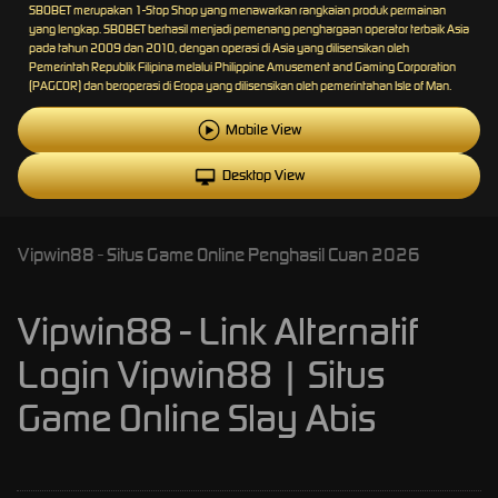
SBOBET merupakan 1-Stop Shop yang menawarkan rangkaian produk permainan
yang lengkap. SBOBET berhasil menjadi pemenang penghargaan operator terbaik Asia
pada tahun 2009 dan 2010, dengan operasi di Asia yang dilisensikan oleh
Pemerintah Republik Filipina melalui Philippine Amusement and Gaming Corporation
(PAGCOR) dan beroperasi di Eropa yang dilisensikan oleh pemerintahan Isle of Man.
Mobile View
Desktop View
Vipwin88 - Situs Game Online Penghasil Cuan 2026
Vipwin88 - Link Alternatif
Login Vipwin88 | Situs
Game Online Slay Abis