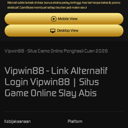
Nikmati odds terbaik di Asia, bonus ekstra parlay tertinggi, free bet tanpa batas & promo
eksklusif. Gamifikasi membuat setiap taruhan jadi makin seru!
Mobile View
Desktop View
Vipwin88 - Situs Game Online Penghasil Cuan 2026
Vipwin88 - Link Alternatif
Login Vipwin88 | Situs
Game Online Slay Abis
Kebijaksanaan
Platform