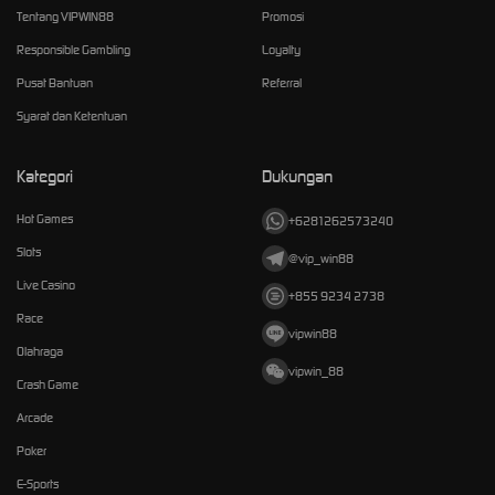
Tentang VIPWIN88
Promosi
Responsible Gambling
Loyalty
Pusat Bantuan
Referral
Syarat dan Ketentuan
Kategori
Dukungan
Hot Games
+6281262573240
Slots
@vip_win88
Live Casino
+855 9234 2738
Race
vipwin88
Olahraga
vipwin_88
Crash Game
Arcade
Poker
E-Sports