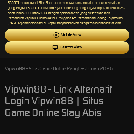
SBOBET merupakan 1-Stop Shop yang menawarkan rangkaian produk permainan
yang lengkap. SBOBET berhasil menjadi pemenang penghargaan operator terbaik Asia
pada tahun 2009 dan 2010, dengan operasi di Asia yang dilisensikan oleh
Pemerintah Republik Filipina melalui Philippine Amusement and Gaming Corporation
(PAGCOR) dan beroperasi di Eropa yang dilisensikan oleh pemerintahan Isle of Man.
Mobile View
Desktop View
Vipwin88 - Situs Game Online Penghasil Cuan 2026
Vipwin88 - Link Alternatif
Login Vipwin88 | Situs
Game Online Slay Abis