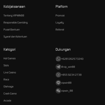
Kebijaksanaan
Platform
Tentang VIPWIN88
Promosi
Responsible Gambling
Loyalty
Pusat Bantuan
Referral
Syarat dan Ketentuan
Kategori
Dukungan
Hot Games
+6281262573240
Slots
@vip_win88
Live Casino
+855 9234 2738
Race
vipwin88
Olahraga
vipwin_88
Crash Game
Arcade