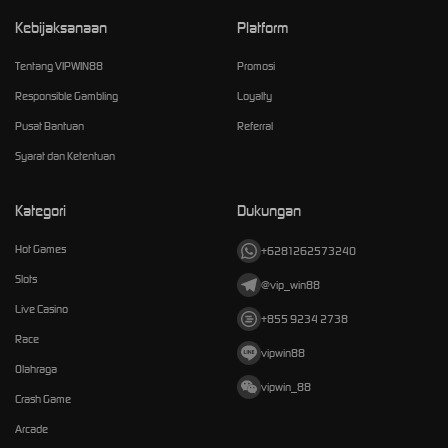
Kebijaksanaan
Platform
Tentang VIPWIN88
Promosi
Responsible Gambling
Loyalty
Pusat Bantuan
Referral
Syarat dan Ketentuan
Kategori
Dukungan
Hot Games
+6281262573240
Slots
@vip_win88
Live Casino
+855 9234 2738
Race
vipwin88
Olahraga
vipwin_88
Crash Game
Arcade