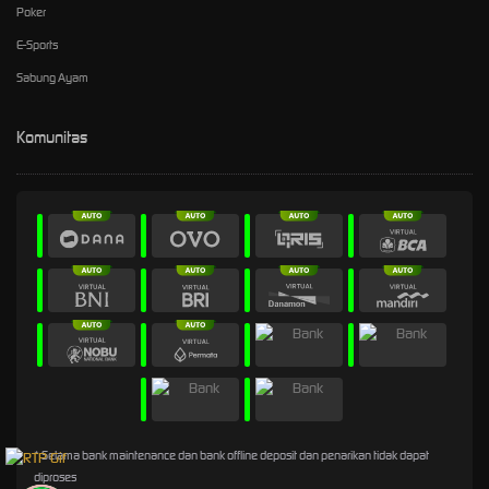
Poker
E-Sports
Sabung Ayam
Komunitas
* Selama bank maintenance dan bank offline deposit dan penarikan tidak dapat
diproses