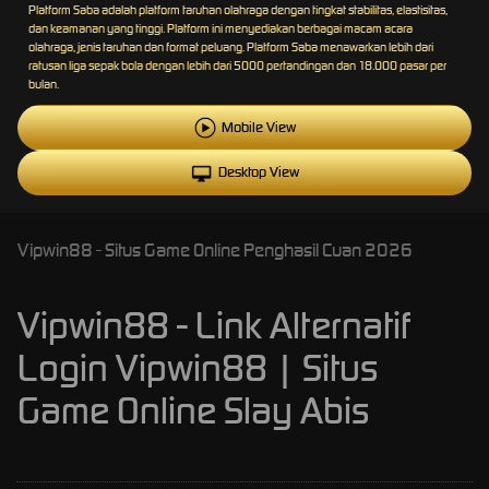
Platform Saba adalah platform taruhan olahraga dengan tingkat stabilitas, elastisitas,
dan keamanan yang tinggi. Platform ini menyediakan berbagai macam acara
olahraga, jenis taruhan dan format peluang. Platform Saba menawarkan lebih dari
ratusan liga sepak bola dengan lebih dari 5000 pertandingan dan 18.000 pasar per
bulan.
Mobile View
Desktop View
Vipwin88 - Situs Game Online Penghasil Cuan 2026
Vipwin88 - Link Alternatif
Login Vipwin88 | Situs
Game Online Slay Abis