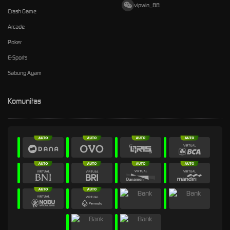
vipwin_88
Crash Game
Arcade
Poker
E-Sports
Sabung Ayam
Komunitas