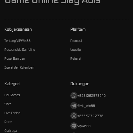
Kebijaksanaan
Platform
Tentang VIPWIN88
Promosi
Responsible Gambling
Loyalty
Pusat Bantuan
Referral
Syarat dan Ketentuan
Kategori
Dukungan
Hot Games
+6281262573240
Slots
@vip_win88
Live Casino
+855 9234 2738
Race
vipwin88
Olahraga