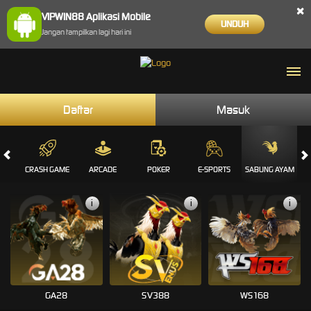
×
VIPWIN88 Aplikasi Mobile
UNDUH
Jangan tampilkan lagi hari ini
Daftar
Masuk
AGA
CRASH GAME
ARCADE
POKER
E-SPORTS
SABUNG AYAM
i
i
i
GA28
SV388
WS168