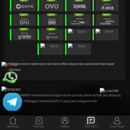
* Selama bank maintenance dan bank offline deposit dan penarikan tidak dapat
diproses
©2026 VIPWIN88 menawarkan berbagai macam provider pilihan terbaik dan didukung
oleh Layanan Pelanggan profesional 24/7 yang siap melayani Anda.
Beranda
Promosi
Masuk
Hub. Kami
Akun Saya