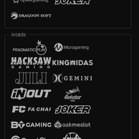
Arcade