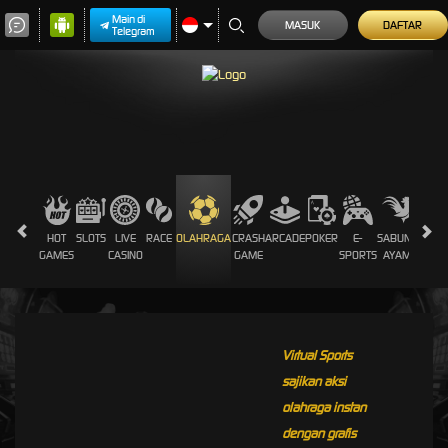
Main di
MASUK
DAFTAR
Telegram
HOT
SLOTS
LIVE
RACE
OLAHRAGA
CRASH
ARCADE
POKER
E-
SABUNG
PROM
GAMES
CASINO
GAME
SPORTS
AYAM
Virtual Sports
sajikan aksi
olahraga instan
dengan grafis