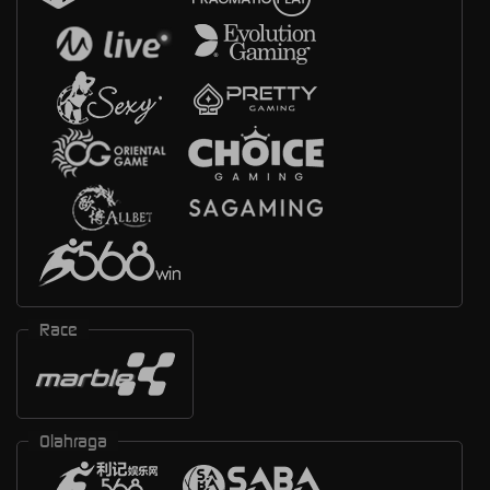
Race
Olahraga