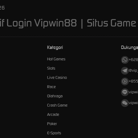
026
tif Login Vipwin88 | Situs Game
Kategori
Dukung
Hot Games
+62
Slots
@vip
Live Casino
+855
Race
vipw
Olahraga
vipw
Crash Game
Arcade
Poker
E-Sports