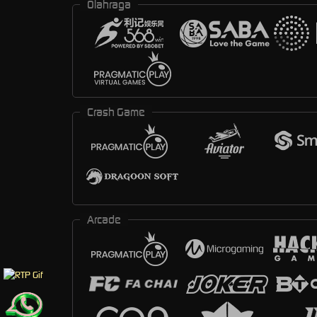
Olahraga
Crash Game
Arcade