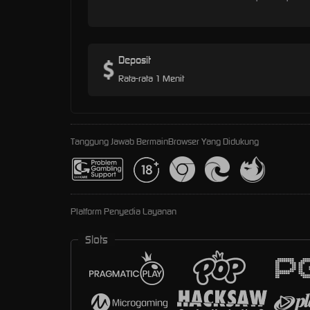
Deposit
Rata-rata 1 Menit
Tanggung Jawab Bermain
Browser Yang Didukung
Platform Penyedia Layanan
Slots