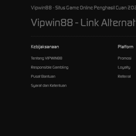
Vipwin88 - Situs Game Online Penghasil Cuan 2
Vipwin88 - Link Alterna
Kebijaksanaan
Platform
Tentang VIPWIN88
Promosi
Responsible Gambling
Loyalty
Pusat Bantuan
Referral
Syarat dan Ketentuan