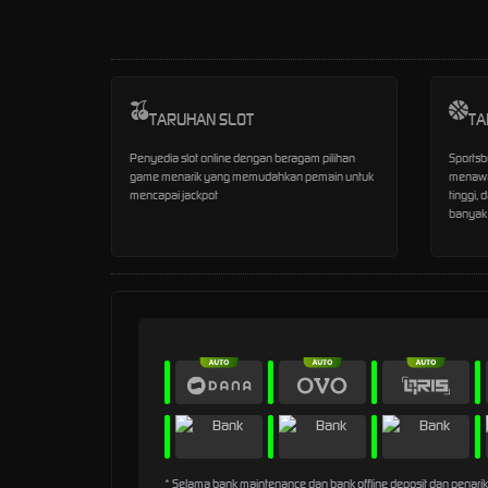
TARUHAN SLOT
TA
Penyedia slot online dengan beragam pilihan
Sportsb
game menarik yang memudahkan pemain untuk
menawar
mencapai jackpot
tinggi,
banyak 
* Selama bank maintenance dan bank offline deposit dan penarik