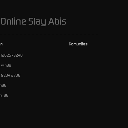
 Online Slay Abis
an
Komunitas
81262573240
_win88
 9234 2738
in88
in_88