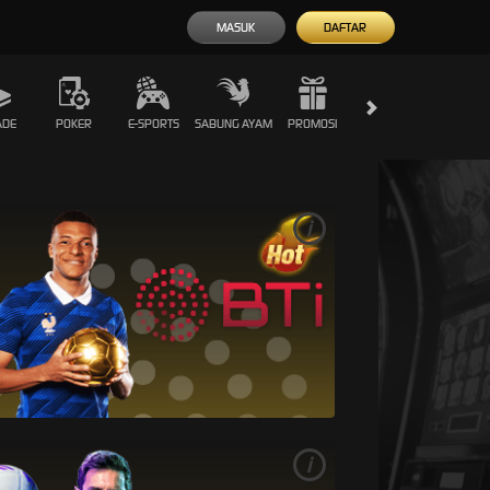
MASUK
DAFTAR
ADE
POKER
E-SPORTS
SABUNG AYAM
PROMOSI
i
i