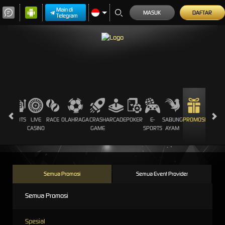
Main di
MASUK
DAFTAR
Telegram
OT
SLOTS
LIVE
RACE
OLAHRAGA
CRASH
ARCADE
POKER
E-
SABUNG
PROMOSI
MES
CASINO
GAME
SPORTS
AYAM
Semua Promosi
Semua Event Provider
Semua Promosi
Spesial