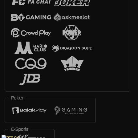
Poker
E-Sports