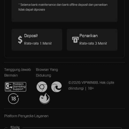
* Selama bank maintenance dan bank offline deposit dan penarikan
tidak dapat diproses
Deposit
Penarikan
Rata-rata 1 Menit
Rata-rata 3 Menit
Tanggung Jawab
Browser Yang
Bermain
Didukung
©2026 VIPWIN88. Hak cipta
dilindungi | 18+
Platform Penyedia Layanan
Slots