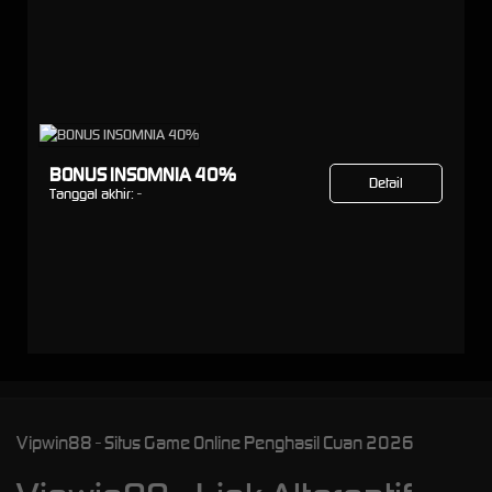
BONUS INSOMNIA 40%
Detail
Tanggal akhir:
-
Vipwin88 - Situs Game Online Penghasil Cuan 2026