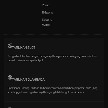
Poker
E-Sports
Sabung
Ayam
TARUHAN SLOT
Penyedia slot online dengan beragam pilihan game menarik yang memudahkan
pemain untuk mencapai jackpot
TARUHAN OLAHRAGA
Sportsbook Gaming Platform Terbaik menawarkan lebih banyak game, odds yang
lebih tinggi, dan menyediakan pilihan yang lebih banyak untuk pemain.