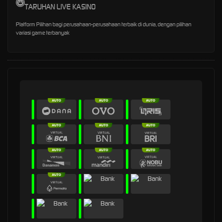
TARUHAN LIVE KASINO
Platform Pilihan bagi perusahaan-perusahaan terbaik di dunia, dengan pilihan
variasi game terbanyak