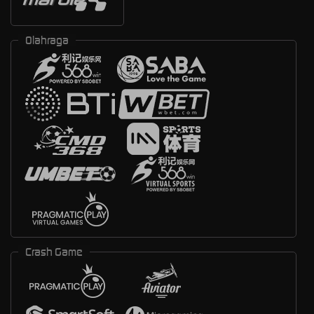
Olahraga
Crash Game