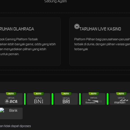
Sabung Ayam
RUHAN OLAHRAGA
TARUHAN LIVE KASINO
ook Gaming Platform Terbaik
Platform Pilihan bagi perusahaan-perusa
kan lebih banyak game, odds yang lebih
terbaik di dunia, dengan pilihan variasi g
 dan menyediakan pilihan yang lebih
terbanyak
untuk pemain.
an tidak dapat diproses