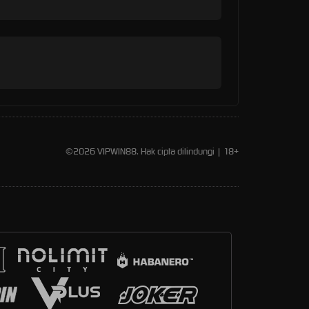
©2026 VIPWIN88. Hak cipta dilindungi | 18+