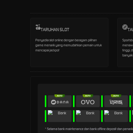
TARUHAN SLOT
TA
Penyedia slot online dengan beragam pilihan
Sportsb
game menarik yang memudahkan pemain untuk
menawar
mencapai jackpot
tinggi,
banyak 
* Selama bank maintenance dan bank offline deposit dan penarik