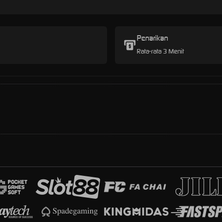
Penarikan
Rata-rata 3 Menit