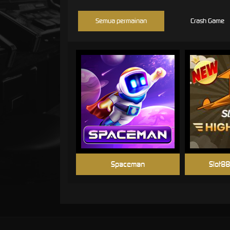
Semua permainan
Crash Game
Spaceman
Slot88