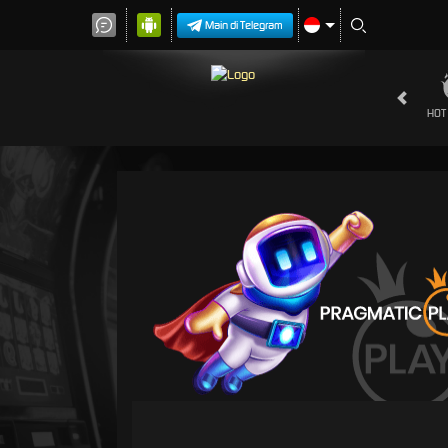
Main di Telegram
HOT