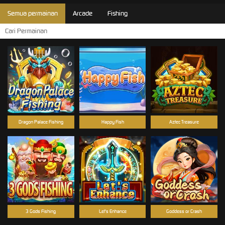
Semua permainan
Arcade
Fishing
Dragon Palace Fishing
Happy Fish
Aztec Treasure
3 Gods Fishing
Let's Enhance
Goddess or Crash