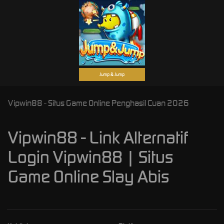
Jump & Jump
Vipwin88 - Situs Game Online Penghasil Cuan 2026
Vipwin88 - Link Alternatif
Login Vipwin88 | Situs
Game Online Slay Abis